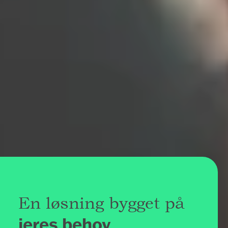
En løsning bygget på
jeres behov