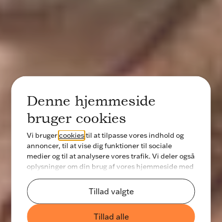
Denne hjemmeside
bruger cookies
Vi bruger
cookies
til at tilpasse vores indhold og
annoncer, til at vise dig funktioner til sociale
medier og til at analysere vores trafik. Vi deler også
oplysninger om din brug af vores hjemmeside med
vores partnere inden for sociale medier,
annonceringspartnere og analysepartnere. Vores
Tillad valgte
partnere kan kombinere disse data med andre
oplysninger, du har givet dem, eller som de har
Tillad alle
indsamlet fra din brug af deres tjenester.